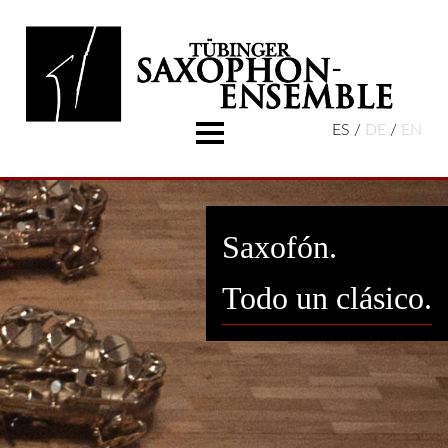
ES
DE
EN
Noticias
Sobre nosotros
Datos
Saxofón.
Contacto
Todo un clásico.