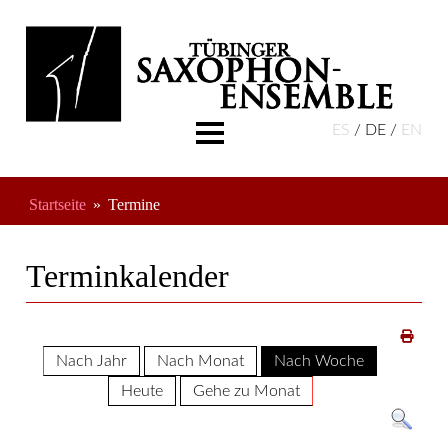
ES
DE
EN
Aktuelles
Über Uns
Startseite
Termine
Musikschule
Termine
Terminkalender
Freundeskreis
Nach Jahr
Nach Monat
Nach Woche
Heute
Gehe zu Monat