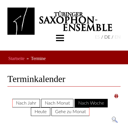
ES
DE
EN
Aktuelles
Über Uns
Startseite
Termine
Musikschule
Termine
Terminkalender
Freundeskreis
Nach Jahr
Nach Monat
Nach Woche
Heute
Gehe zu Monat