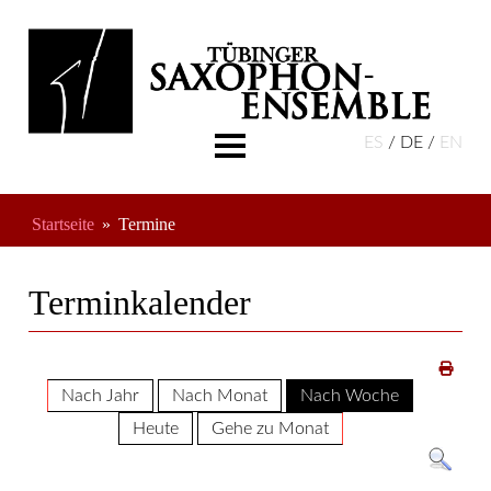
ES
DE
EN
Aktuelles
Über Uns
Startseite
Termine
Musikschule
Termine
Terminkalender
Freundeskreis
Nach Jahr
Nach Monat
Nach Woche
Heute
Gehe zu Monat