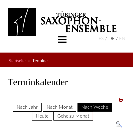
ES
DE
EN
Aktuelles
Über Uns
Startseite
Termine
Musikschule
Termine
Terminkalender
Freundeskreis
Nach Jahr
Nach Monat
Nach Woche
Heute
Gehe zu Monat